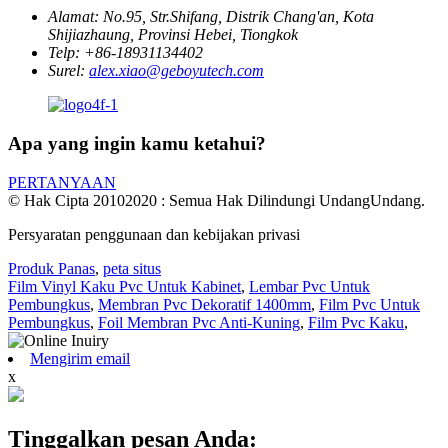
Alamat:
No.95, Str.Shifang, Distrik Chang'an, Kota
Shijiazhaung, Provinsi Hebei, Tiongkok
Telp:
+86-18931134402
Surel:
alex.xiao@geboyutech.com
Apa yang ingin kamu ketahui?
PERTANYAAN
© Hak Cipta 20102020 : Semua Hak Dilindungi UndangUndang.
Persyaratan penggunaan dan kebijakan privasi
Produk Panas
,
peta situs
Film Vinyl Kaku Pvc Untuk Kabinet
,
Lembar Pvc Untuk
Pembungkus
,
Membran Pvc Dekoratif 1400mm
,
Film Pvc Untuk
Pembungkus
,
Foil Membran Pvc Anti-Kuning
,
Film Pvc Kaku
,
Mengirim email
x
Tinggalkan pesan Anda: